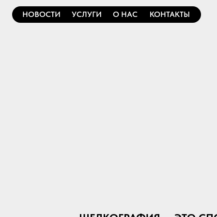
НОВОСТИ
УСЛУГИ
О НАС
КОНТАКТЫ
ШЕЛКОГРАФИЯ — ЭТО СПОСО
ТРАФАРЕТНОЙ ПЕЧАТИ, ПРИ КОТ
ИЗОБРАЖЕНИЕ НАНОСИТСЯ С ПО