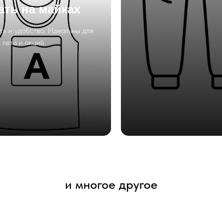
ать на майках
ть и удобство. Идеальны для
 лета и акций.
и многое другое