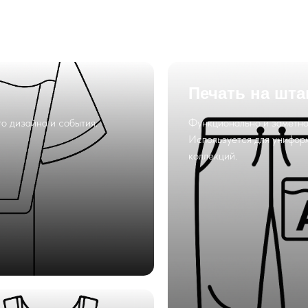
Печать на шта
о дизайна и события.
Функционально и заметно
Используется для унифор
коллекций.