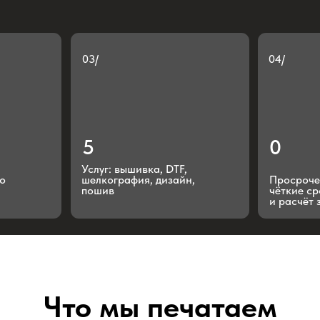
5
0
Услуг: вышивка, DTF,
шелкография, дизайн,
Просрочек— всегда
пошив
чёткие сроки, макет
и расчёт заранее.
Что мы печатаем