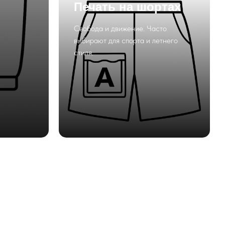
Печать на шортах
Свобода и движение. Часто
выбирают для спорта и летнего
стиля.