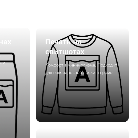
нах
Печать на
свитшотах
.
м и
Комфорт в минимализме. Подходит
для повседневной носки и промо.