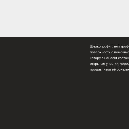
Шелкография, или трафаретная печать, —
поверхности с помощью сетчатого трафарет
которую наносят светочувствительную эму
открытые участки, через которые проходит
продавливая её ракелью через сетку на м
03/
04/