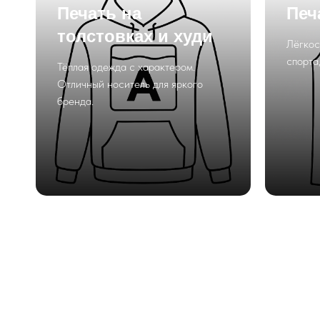
Печать на
Печ
толстовках и худи
Лёгкос
спорта,
Тёплая одежда с характером.
Отличный носитель для яркого
бренда.